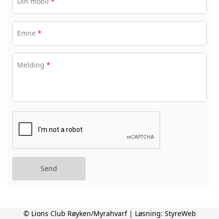
Din mobil
*
Emne
*
Melding
*
© Lions Club Røyken/Myrahvarf | Løsning:
StyreWeb